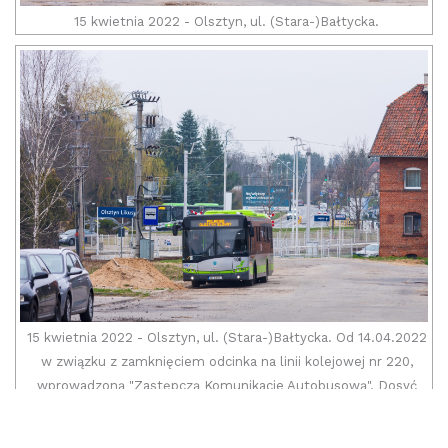
15 kwietnia 2022 - Olsztyn, ul. (Stara-)Bałtycka.
15 kwietnia 2022 - Olsztyn, ul. (Stara-)Bałtycka. Od 14.04.2022
w związku z zamknięciem odcinka na linii kolejowej nr 220,
wprowadzoną "Zastępczą Komunikacje Autobusową". Dosyć
miłym zaskoczeniem, jest przydzielenie tego zadania MPK
Olsztyn.