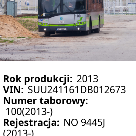
Rok produkcji:
2013
VIN:
SUU241161DB012673
Numer taborowy:
100(2013-)
Rejestracja:
NO 9445J
(2013-)