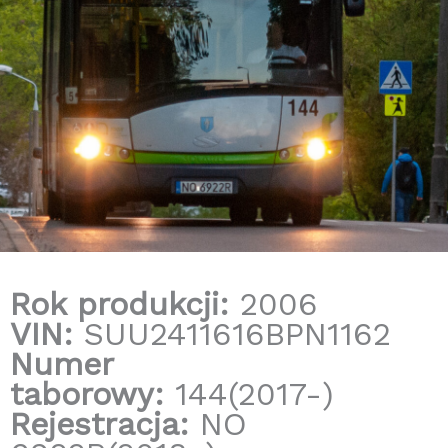
Rok produkcji:
2006
VIN:
SUU2411616BPN1162
Numer
taborowy:
144(2017-)
Rejestracja:
NO