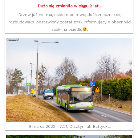
Dużo się zmieniło w ciągu 2 lat...
Drzew już nie ma, osiedle po lewej dość znacznie się
rozbudowało, postawiony został znak informujący o obecności
żabki na osiedlu
.
9 marca 2022 - 7:21, Olsztyn, ul. Bałtycka.