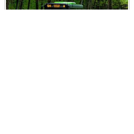
14 maja 2021 - Olsztyn, ul. M. Zientary-Malewskiej.