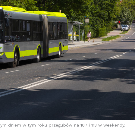
zym dniem w tym roku przegubów na 107 i 113 w weekendy.