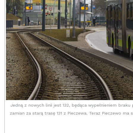
Jedną z nowych linii jest 132, będąca wypełnieniem braku
zamian za starą trasę 131 z Pieczewa. Teraz Pieczewo ma s