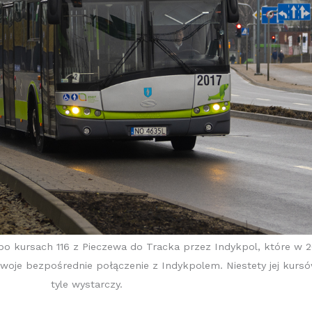
 po kursach 116 z Pieczewa do Tracka przez Indykpol, które w
woje bezpośrednie połączenie z Indykpolem. Niestety jej kursów
tyle wystarczy.