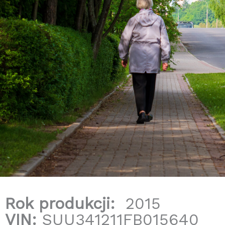
Rok produkcji:
2015
VIN:
SUU341211FB015640