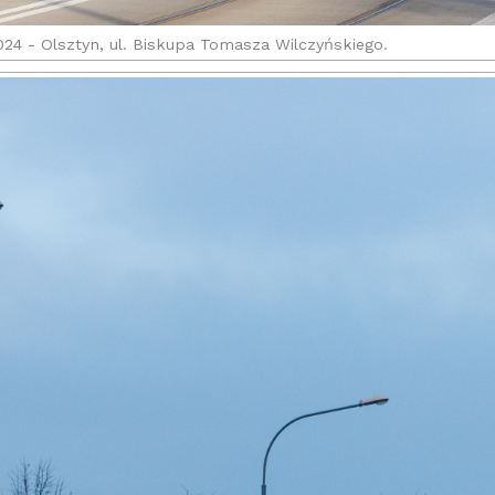
024 - Olsztyn, ul. Biskupa Tomasza Wilczyńskiego.