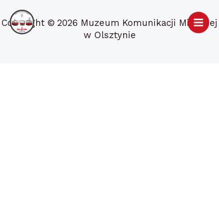
Przejdź
do
Copyright ©
2026 Muzeum Komunikacji Miejskiej
treści
w Olsztynie