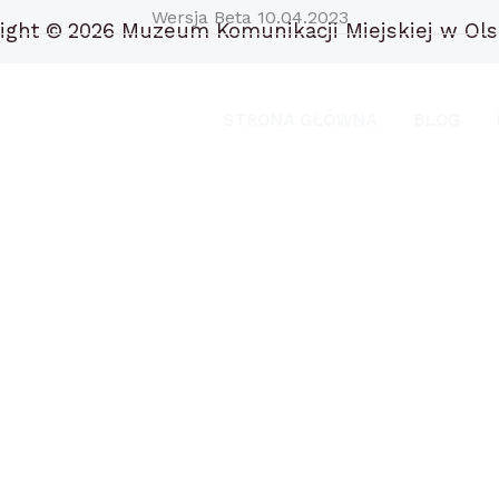
Wersja Beta 10.04.2023
ight ©
2026 Muzeum Komunikacji Miejskiej w Ols
STRONA GŁÓWNA
BLOG