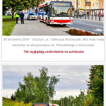
26 września 2019 - Olsztyn, ul. Tadeusza Kościuszki. 963 miał małą
obcierkę na skrzyżowaniu al. Piłsudskiego z Kościuszki.
Tak wyglądają uszkodzenia na autobusie
.