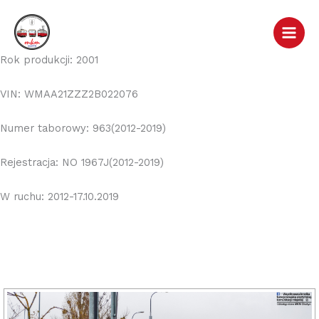
Przejdź
do
treści
Rok produkcji: 2001
VIN: WMAA21ZZZ2B022076
Numer taborowy: 963(2012-2019)
Rejestracja: NO 1967J(2012-2019)
W ruchu: 2012-17.10.2019