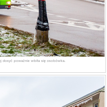
awej dosyć poważnie wbiła się osobówka.