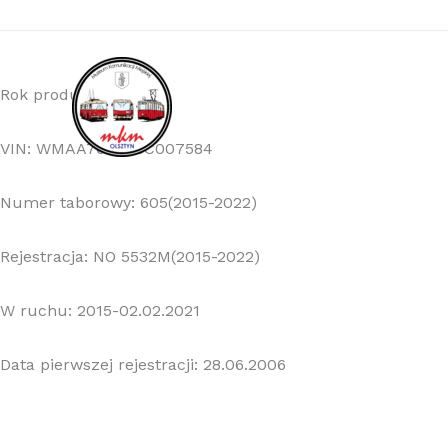
Przejdź
do
treści
Rok produkcji: 2006
VIN: WMAA76ZZX6C007584
Numer taborowy: 605(2015-2022)
Rejestracja: NO 5532M(2015-2022)
W ruchu: 2015-02.02.2021
Data pierwszej rejestracji: 28.06.2006