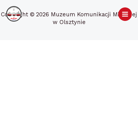
Przejdź
do
Copyright ©
2026 Muzeum Komunikacji Miejskiej
treści
w Olsztynie