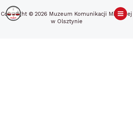
Przejdź
do
Copyright ©
2026 Muzeum Komunikacji Miejskiej
treści
w Olsztynie