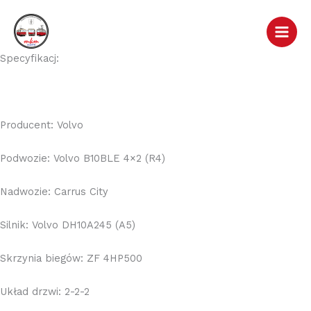
Przejdź
do
treści
Specyfikacj:
Producent: Volvo
Podwozie: Volvo B10BLE 4×2 (R4)
Nadwozie: Carrus City
Silnik: Volvo DH10A245 (A5)
Skrzynia biegów: ZF 4HP500
Układ drzwi: 2-2-2