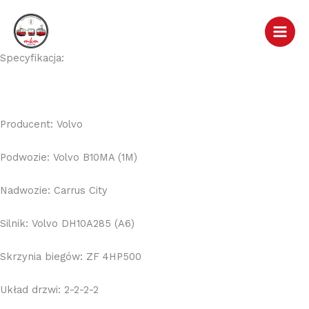
Przejdź
do
treści
Specyfikacja:
Producent: Volvo
Podwozie: Volvo B10MA (1M)
Nadwozie: Carrus City
Silnik: Volvo DH10A285 (A6)
Skrzynia biegów: ZF 4HP500
Układ drzwi: 2-2-2-2