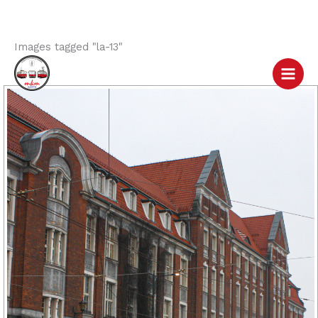
Images tagged "la-13"
Przejdź
do
treści