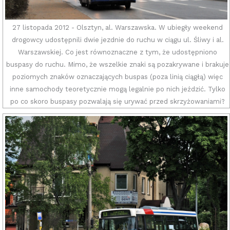
27 listopada 2012 - Olsztyn, al. Warszawska. W ubiegły weekend
drogowcy udostępnili dwie jezdnie do ruchu w ciągu ul. Śliwy i al.
Warszawskiej. Co jest równoznaczne z tym, że udostępniono
buspasy do ruchu. Mimo, że wszelkie znaki są pozakrywane i brakuje
poziomych znaków oznaczających buspas (poza linią ciągłą) więc
inne samochody teoretycznie mogą legalnie po nich jeździć. Tylko
po co skoro buspasy pozwalają się urywać przed skrzyżowaniami?