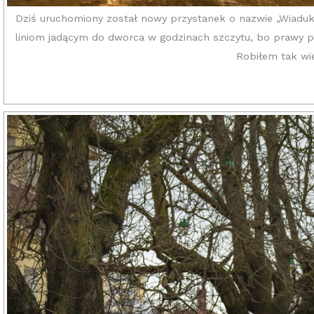
Dziś uruchomiony został nowy przystanek o nazwie „Wiadukt
liniom jadącym do dworca w godzinach szczytu, bo prawy pa
Robiłem tak wi