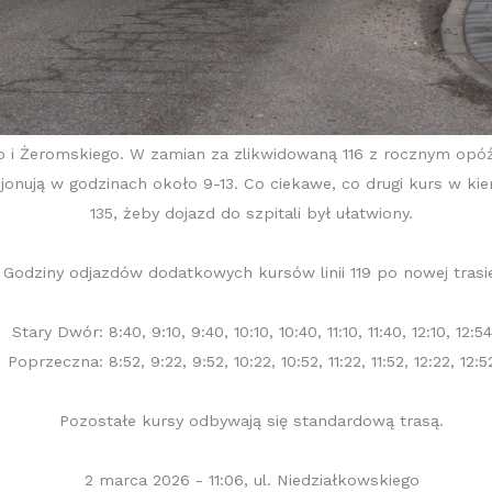
go i Żeromskiego. W zamian za zlikwidowaną 116 z rocznym opó
cjonują w godzinach około 9-13. Co ciekawe, co drugi kurs w ki
135, żeby dojazd do szpitali był ułatwiony.
Godziny odjazdów dodatkowych kursów linii 119 po nowej trasi
Stary Dwór: 8:40, 9:10, 9:40, 10:10, 10:40, 11:10, 11:40, 12:10, 12:54
Poprzeczna: 8:52, 9:22, 9:52, 10:22, 10:52, 11:22, 11:52, 12:22, 12:5
Pozostałe kursy odbywają się standardową trasą.
2 marca 2026 - 11:06, ul. Niedziałkowskiego