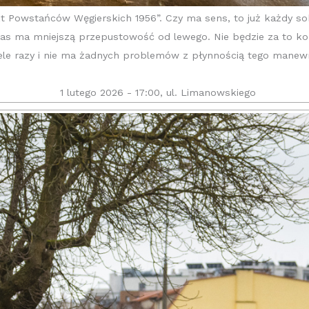
 Powstańców Węgierskich 1956”. Czy ma sens, to już każdy sobi
s ma mniejszą przepustowość od lewego. Nie będzie za to kompl
ele razy i nie ma żadnych problemów z płynnością tego manew
1 lutego 2026 - 17:00, ul. Limanowskiego