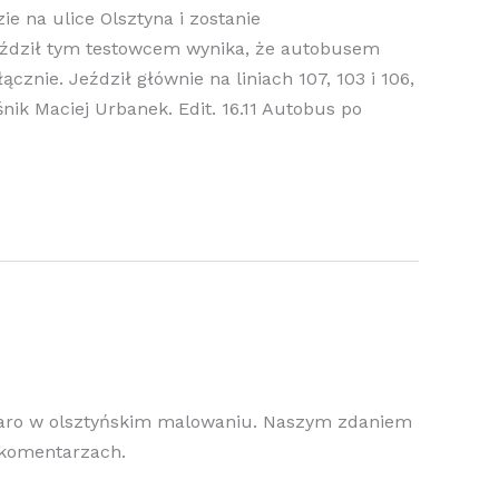
ie na ulice Olsztyna i zostanie
y jeździł tym testowcem wynika, że autobusem
cznie. Jeździł głównie na liniach 107, 103 i 106,
nik Maciej Urbanek. Edit. 16.11 Autobus po
itaro w olsztyńskim malowaniu. Naszym zdaniem
w komentarzach.