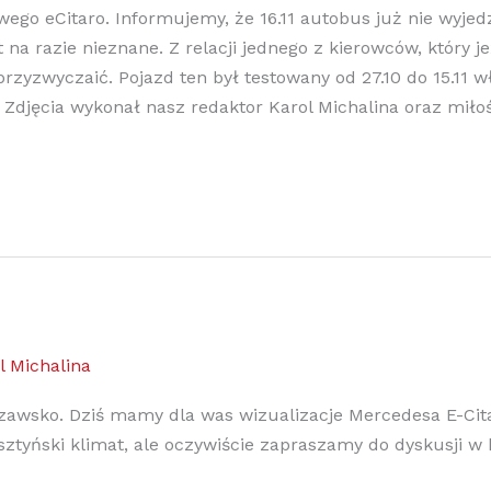
wego eCitaro. Informujemy, że 16.11 autobus już nie wyjedz
t na razie nieznane. Z relacji jednego z kierowców, któr
rzyzwyczaić. Pojazd ten był testowany od 27.10 do 15.11 włą
. Zdjęcia wykonał nasz redaktor Karol Michalina oraz miłoś
l Michalina
szawsko. Dziś mamy dla was wizualizacje Mercedesa E-C
olsztyński klimat, ale oczywiście zapraszamy do dyskusji 