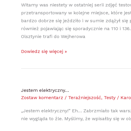
Witamy was niestety w ostatniej serii zdjęć testo
przetransportowany w kolejne miejsce, które jes
bardzo dobrze się jeździło i w sumie zdążył się p
również pojawiając się sporadycznie na 110 i 136
Olsztynie trafi do Wejherowa
Dowiedz się więcej »
Jestem
Jestem elektryczny…
elektryczny…
Zostaw komentarz
/
Teraźniejszość
,
Testy
/
Karo
„Jestem elektryczny!” Eh… Zabrzmiało tak war
nie wygląda to źle. Myślimy, że wpisałby się w 