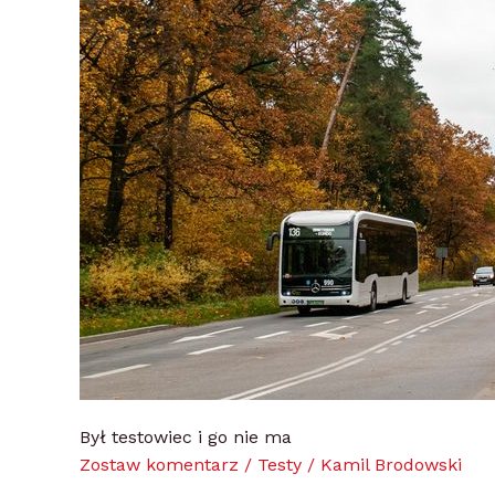
testowiec
i
go
nie
ma
Był testowiec i go nie ma
Zostaw komentarz
/
Testy
/
Kamil Brodowski