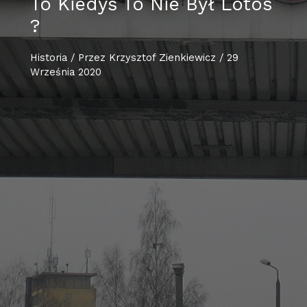
To Kiedyś To Nie Był Lotos
?
Historia
/ Przez
Krzysztof Zienkiewicz
/
29
Września 2020