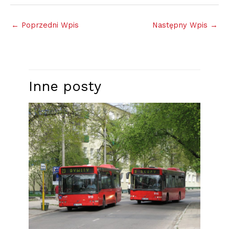
←
Poprzedni Wpis
Następny Wpis
→
Inne posty