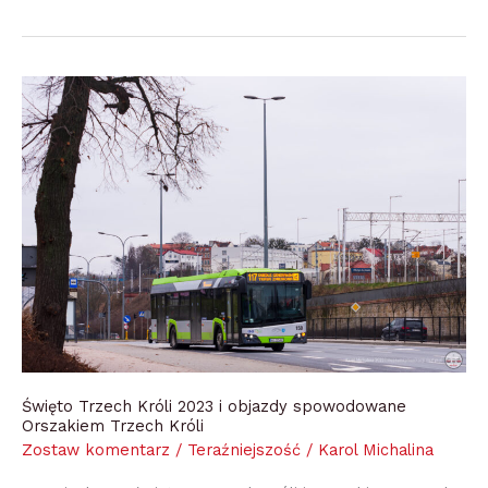
Święto
Trzech
Króli
2023
i
objazdy
spowodowane
Orszakiem
Trzech
Króli
Święto Trzech Króli 2023 i objazdy spowodowane
Orszakiem Trzech Króli
Zostaw komentarz
/
Teraźniejszość
/
Karol Michalina