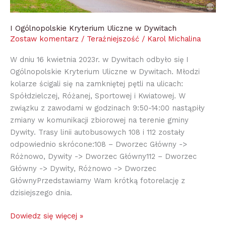
I Ogólnopolskie Kryterium Uliczne w Dywitach
Zostaw komentarz
/
Teraźniejszość
/
Karol Michalina
W dniu 16 kwietnia 2023r. w Dywitach odbyło się I
Ogólnopolskie Kryterium Uliczne w Dywitach. Młodzi
kolarze ścigali się na zamkniętej pętli na ulicach:
Spółdzielczej, Różanej, Sportowej i Kwiatowej. W
związku z zawodami w godzinach 9:50-14:00 nastąpiły
zmiany w komunikacji zbiorowej na terenie gminy
Dywity. Trasy linii autobusowych 108 i 112 zostały
odpowiednio skrócone:108 – Dworzec Główny ->
Różnowo, Dywity -> Dworzec Główny112 – Dworzec
Główny -> Dywity, Różnowo -> Dworzec
GłównyPrzedstawiamy Wam krótką fotorelację z
dzisiejszego dnia.
Dowiedz się więcej »