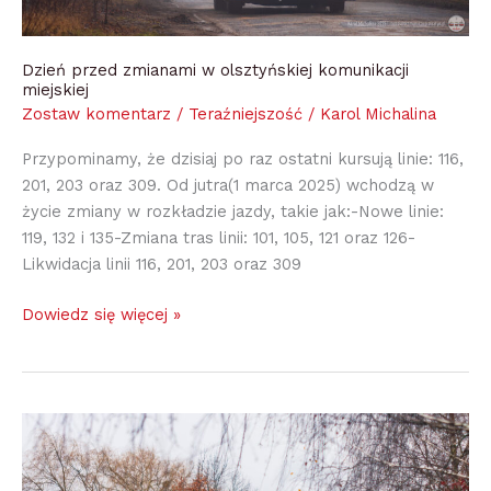
Dzień przed zmianami w olsztyńskiej komunikacji
miejskiej
Zostaw komentarz
/
Teraźniejszość
/
Karol Michalina
Przypominamy, że dzisiaj po raz ostatni kursują linie: 116,
201, 203 oraz 309. Od jutra(1 marca 2025) wchodzą w
życie zmiany w rozkładzie jazdy, takie jak:-Nowe linie:
119, 132 i 135-Zmiana tras linii: 101, 105, 121 oraz 126-
Likwidacja linii 116, 201, 203 oraz 309
Dowiedz się więcej »
Nowy
układ
linii