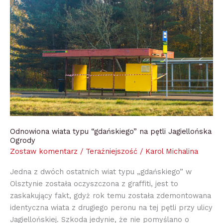
typu
“gdańskiego”
na
pętli
Jagiellońska
Ogrody
Odnowiona wiata typu “gdańskiego” na pętli Jagiellońska
Ogrody
Zostaw komentarz
/
Teraźniejszość
/
Karol Michalina
Jedna z dwóch ostatnich wiat typu „gdańskiego” w
Olsztynie została oczyszczona z graffiti, jest to
zaskakujący fakt, gdyż rok temu została zdemontowana
identyczna wiata z drugiego peronu na tej pętli przy ulicy
Jagiellońskiej. Szkoda jedynie, że nie pomyślano o