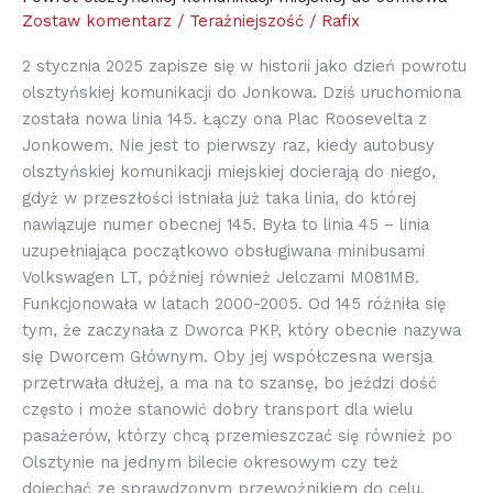
Zostaw komentarz
/
Teraźniejszość
/
Rafix
2 stycznia 2025 zapisze się w historii jako dzień powrotu
olsztyńskiej komunikacji do Jonkowa. Dziś uruchomiona
została nowa linia 145. Łączy ona Plac Roosevelta z
Jonkowem. Nie jest to pierwszy raz, kiedy autobusy
olsztyńskiej komunikacji miejskiej docierają do niego,
gdyż w przeszłości istniała już taka linia, do której
nawiązuje numer obecnej 145. Była to linia 45 – linia
uzupełniająca początkowo obsługiwana minibusami
Volkswagen LT, później również Jelczami M081MB.
Funkcjonowała w latach 2000-2005. Od 145 różniła się
tym, że zaczynała z Dworca PKP, który obecnie nazywa
się Dworcem Głównym. Oby jej współczesna wersja
przetrwała dłużej, a ma na to szansę, bo jeździ dość
często i może stanowić dobry transport dla wielu
pasażerów, którzy chcą przemieszczać się również po
Olsztynie na jednym bilecie okresowym czy też
dojechać ze sprawdzonym przewoźnikiem do celu.