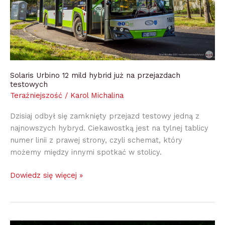
na
przejazdach
testowych
Solaris Urbino 12 mild hybrid już na przejazdach
testowych
Teraźniejszość
/
Karol Michalina
Dzisiaj odbył się zamknięty przejazd testowy jedną z
najnowszych hybryd. Ciekawostką jest na tylnej tablicy
numer linii z prawej strony, czyli schemat, który
możemy między innymi spotkać w stolicy.
Dowiedz się więcej »