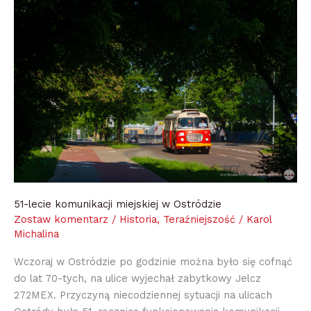
51-
lecie
komunikacji
miejskiej
w
Ostródzie
51-lecie komunikacji miejskiej w Ostródzie
Zostaw komentarz
/
Historia
,
Teraźniejszość
/
Karol
Michalina
Wczoraj w Ostródzie po godzinie można było się cofnąć
do lat 70-tych, na ulice wyjechał zabytkowy Jelcz
272MEX. Przyczyną niecodziennej sytuacji na ulicach