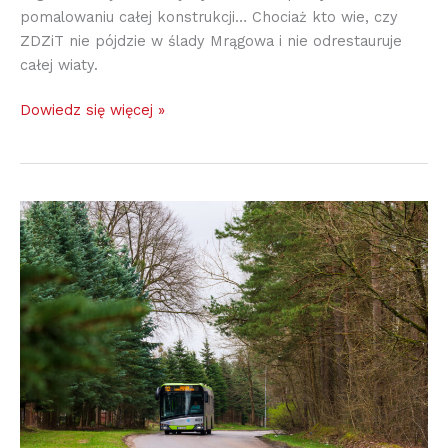
pomalowaniu całej konstrukcji… Chociaż kto wie, czy
ZDZiT nie pójdzie w ślady Mrągowa i nie odrestauruje
całej wiaty.
Dowiedz się więcej »
I
Ogólnopolskie
Kryterium
Uliczne
w
Dywitach