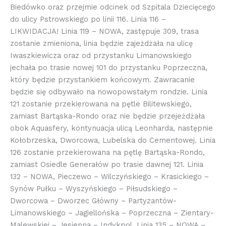
Biedówko oraz przejmie odcinek od Szpitala Dziecięcego
do ulicy Pstrowskiego po linii 116. Linia 116 –
LIKWIDACJA! Linia 119 – NOWA, zastępuje 309, trasa
zostanie zmieniona, linia będzie zajeżdżała na ulicę
Iwaszkiewicza oraz od przystanku Limanowskiego
jechała po trasie nowej 101 do przystanku Poprzeczna,
który będzie przystankiem końcowym. Zawracanie
będzie się odbywało na nowopowstałym rondzie. Linia
121 zostanie przekierowana na pętle Bilitewskiego,
zamiast Bartąska-Rondo oraz nie będzie przejeżdżała
obok Aquasfery, kontynuacja ulicą Leonharda, następnie
Kołobrzeska, Dworcowa, Lubelska do Cementowej. Linia
126 zostanie przekierowana na pętlę Bartąska-Rondo,
zamiast Osiedle Generałów po trasie dawnej 121. Linia
132 – NOWA, Pieczewo – Wilczyńskiego – Krasickiego –
Synów Pułku – Wyszyńskiego – Piłsudskiego –
Dworcowa – Dworzec Główny – Partyzantów-
Limanowskiego – Jagiellońska – Poprzeczna – Zientary-
Malewskiej – Jesienna – Indykpol. Linia 135 – NOWA –