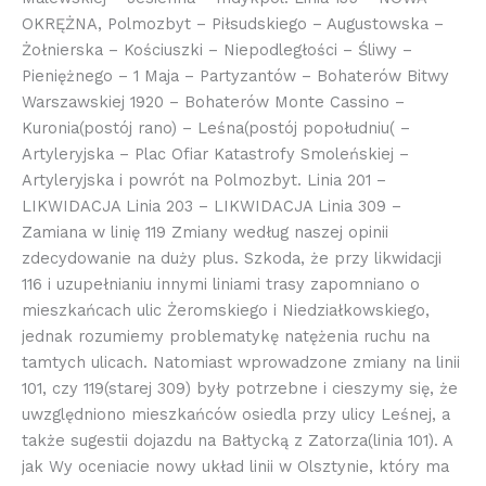
OKRĘŻNA, Polmozbyt – Piłsudskiego – Augustowska –
Żołnierska – Kościuszki – Niepodległości – Śliwy –
Pieniężnego – 1 Maja – Partyzantów – Bohaterów Bitwy
Warszawskiej 1920 – Bohaterów Monte Cassino –
Kuronia(postój rano) – Leśna(postój popołudniu( –
Artyleryjska – Plac Ofiar Katastrofy Smoleńskiej –
Artyleryjska i powrót na Polmozbyt. Linia 201 –
LIKWIDACJA Linia 203 – LIKWIDACJA Linia 309 –
Zamiana w linię 119 Zmiany według naszej opinii
zdecydowanie na duży plus. Szkoda, że przy likwidacji
116 i uzupełnianiu innymi liniami trasy zapomniano o
mieszkańcach ulic Żeromskiego i Niedziałkowskiego,
jednak rozumiemy problematykę natężenia ruchu na
tamtych ulicach. Natomiast wprowadzone zmiany na linii
101, czy 119(starej 309) były potrzebne i cieszymy się, że
uwzględniono mieszkańców osiedla przy ulicy Leśnej, a
także sugestii dojazdu na Bałtycką z Zatorza(linia 101). A
jak Wy oceniacie nowy układ linii w Olsztynie, który ma