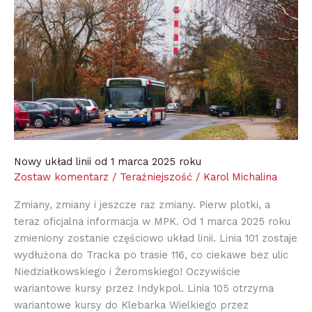
od
1
marca
2025
roku
Nowy układ linii od 1 marca 2025 roku
Zostaw komentarz
/
Teraźniejszość
/
Karol Michalina
Zmiany, zmiany i jeszcze raz zmiany. Pierw plotki, a
teraz oficjalna informacja w MPK. Od 1 marca 2025 roku
zmieniony zostanie częściowo układ linii. Linia 101 zostaje
wydłużona do Tracka po trasie 116, co ciekawe bez ulic
Niedziałkowskiego i Żeromskiego! Oczywiście
wariantowe kursy przez Indykpol. Linia 105 otrzyma
wariantowe kursy do Klebarka Wielkiego przez