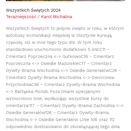
Wszystkich Świętych 2024
Teraźniejszość
/
Karol Michalina
Wszystkich Świętych to jedyne święto w roku, w którym
autobusy komunikacji miejskiej w Olsztynie kursują
częściej, niż w inne tego typu dni. W tym roku
standardowo uruchomiono dodatkowo 5 linii:C11 –
Cmentarz Poprzeczna <-> GutkowoC16 – Cmentarz
Poprzeczna <-> Osiedle MazurskieC17 – Cmentarz
Dywity-Brama Wschodnia <-> Osiedle GenerałówC26 –
Cmentarz Dywity-Brama Wschodnia <-> Dworcowa-
PrzychodniaC36 – Cmentarz Dywity-Brama Wschodnia
<-> Bartąska-Rondo Poza liniami specjalnymi
wzmocniono linie, wydłużając wszystkie kursy do
cmentarza:117 – Cmentarz Dywity-Brama Zachodnia <->
Osiedle Generałów126 – Cmentarz Dywity-Brama
Wschodnia <-> Osiedle Generałów Linie 108 oraz 112
odpowiednio dostosowano do obowiązującej tego dnia