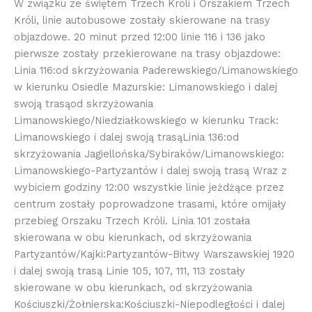
W związku ze świętem Trzech Króli i Orszakiem Trzech
Króli, linie autobusowe zostały skierowane na trasy
objazdowe. 20 minut przed 12:00 linie 116 i 136 jako
pierwsze zostały przekierowane na trasy objazdowe:
Linia 116:od skrzyżowania Paderewskiego/Limanowskiego
w kierunku Osiedle Mazurskie: Limanowskiego i dalej
swoją trasąod skrzyżowania
Limanowskiego/Niedziałkowskiego w kierunku Track:
Limanowskiego i dalej swoją trasąLinia 136:od
skrzyżowania Jagiellońska/Sybiraków/Limanowskiego:
Limanowskiego-Partyzantów i dalej swoją trasą Wraz z
wybiciem godziny 12:00 wszystkie linie jeżdżące przez
centrum zostały poprowadzone trasami, które omijały
przebieg Orszaku Trzech Króli. Linia 101 została
skierowana w obu kierunkach, od skrzyżowania
Partyzantów/Kajki:Partyzantów-Bitwy Warszawskiej 1920
i dalej swoją trasą Linie 105, 107, 111, 113 zostały
skierowane w obu kierunkach, od skrzyżowania
Kościuszki/Żołnierska:Kościuszki-Niepodległości i dalej