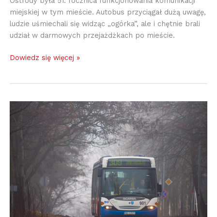
Ostródy była 51. rocznica funkcjonowania komunikacji
miejskiej w tym mieście. Autobus przyciągał dużą uwagę,
ludzie uśmiechali się widząc „ogórka”, ale i chętnie brali
udział w darmowych przejażdżkach po mieście.
Dowiedz się więcej »
Dzień
przed
zmianami
w
olsztyńskiej
komunikacji
miejskiej