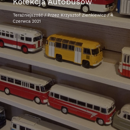
Kolekcja Autobusów
Teraźniejszość
/ Przez
Krzysztof Zienkiewicz
/
4
Czerwca 2021