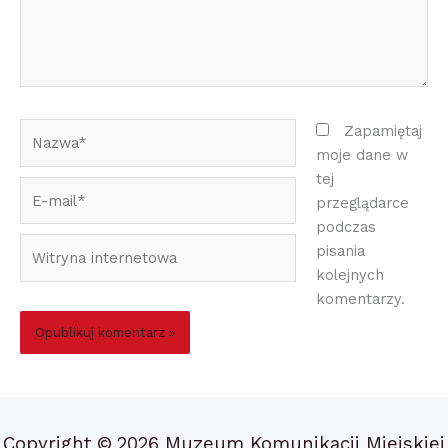
Nazwa*
Zapamiętaj
moje dane w
tej
E-
przeglądarce
mail*
podczas
Witryna
pisania
internetowa
kolejnych
komentarzy.
Copyright ©
2026 Muzeum Komunikacji Miejskiej