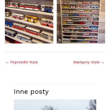
←
Poprzedni Wpis
Następny Wpis
→
Inne posty